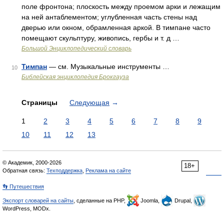
поле фронтона; плоскость между проемом арки и лежащим
на ней антаблементом; углубленная часть стены над
дверью или окном, обрамленная аркой. В тимпане часто
помещают скульптуру, живопись, гербы и т. д …
Большой Энциклопедический словарь
Тимпан
— см. Музыкальные инструменты …
10
Библейская энциклопедия Брокгауза
Страницы
Следующая
→
1
2
3
4
5
6
7
8
9
10
11
12
13
© Академик, 2000-2026
18+
Обратная связь:
Техподдержка
,
Реклама на сайте
👣 Путешествия
Экспорт словарей на сайты
, сделанные на PHP,
Joomla,
Drupal,
WordPress, MODx.