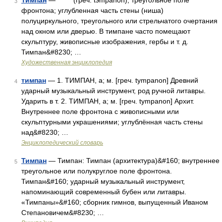
Тимпан
— (греч. tэmpanon), треугольное поле
3
фронтона; углубленная часть стены (ниша)
полуциркульного, треугольного или стрельчатого очертания
над окном или дверью. В тимпане часто помещают
скульптуру, живописные изображения, гербы и т. д.
Тимпан&#8230; …
Художественная энциклопедия
тимпан
— 1. ТИМПАН, а; м. [греч. tympanon] Древний
4
ударный музыкальный инструмент, род ручной литавры.
Ударить в т. 2. ТИМПАН, а; м. [греч. tympanon] Архит.
Внутреннее поле фронтона с живописными или
скульптурными украшениями; углублённая часть стены
над&#8230; …
Энциклопедический словарь
Тимпан
— Тимпан: Тимпан (архитектура)&#160; внутреннее
5
треугольное или полукруглое поле фронтона.
Тимпан&#160; ударный музыкальный инструмент,
напоминающий современный бубен или литавры.
«Тимпаны»&#160; сборник гимнов, выпущенный Иваном
Степановичем&#8230; …