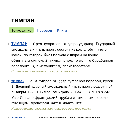
тимпан
Толкование
Перевод
Книги
ТИМПАН
— (греч. tympanon, от tympo ударяю). 1) ударный
1
музыкальный инструмент, состоит из котла, обтянутого
кожей, по которой бьют палкою с шаром на конце,
обтянутым сукном. 2) тимпан в ухе, то же, что барабанная
перепонка. 3) в механике: а) лапчатое&#8230; …
Словарь иностранных слов русского языка
тимпан
— а, м. tympan &LT; ; гр. tympanon барабан, бубен.
2
1. Древний ударный музыкальный инструмент, род ручной
литавры. БАС 1.Тимпаном играю. ЛП 342. // Сл. 18 8 248.
Мир Ишпано французский, трубам и тимпанам, весело
гласящим, провозглашается. Феатр. ист …
Исторический словарь галлицизмов русского языка