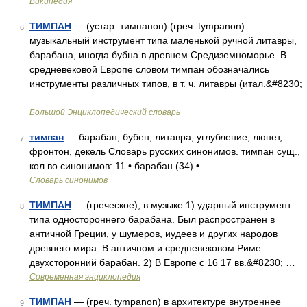
Википедия
ТИМПАН
— (устар. тимпанон) (греч. tympanon)
6
музыкальный инструмент типа маленькой ручной литавры,
барабана, иногда бубна в древнем Средиземноморье. В
средневековой Европе словом тимпан обозначались
инструменты различных типов, в т. ч. литавры (итал.&#8230;
…
Большой Энциклопедический словарь
тимпан
— барабан, бубен, литавра; углубление, люнет,
7
фронтон, декель Словарь русских синонимов. тимпан сущ.,
кол во синонимов: 11 • барабан (34) • …
Словарь синонимов
ТИМПАН
— (греческое), в музыке 1) ударный инструмент
8
типа одностороннего барабана. Был распространен в
античной Греции, у шумеров, иудеев и других народов
древнего мира. В античном и средневековом Риме
двухсторонний барабан. 2) В Европе с 16 17 вв.&#8230; …
Современная энциклопедия
ТИМПАН
— (греч. tympanon) в архитектуре внутреннее
9